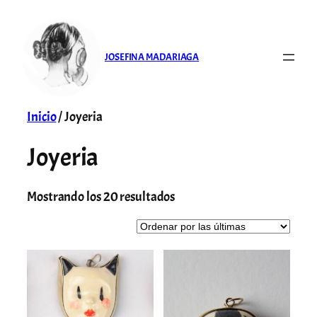
Saltar
al
contenido
JOSEFINA MADARIAGA
Inicio
/ Joyeria
Joyeria
Ordenado
Mostrando los 20 resultados
por
más
recientes